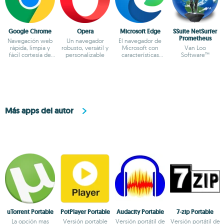
Google Chrome
Opera
Microsoft Edge
SSuite NetSurfer
Prometheus
Navegación web
Un navegador
El navegador de
rápida, limpia y
robusto, versátil y
Microsoft con
Van Loo
fácil cortesía de
personalizable
características
Software™
Google
renovadas
Más apps del autor
uTorrent Portable
PotPlayer Portable
Audacity Portable
7-zip Portable
La opción mas
Versión portable
Versión portátil de
Versión portátil de