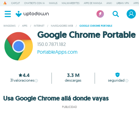
CAPCUT
CHATBOTS CON IA
MANUS
MALWAREBYTES
APPS DE MANGA
ANKI
URBAN VPN
APPS
WINDOWS
/
APPS
/
INTERNET
/
NAVEGADORES WEB
/
GOOGLE CHROME PORTABLE
Google Chrome Portable
150.0.7871.182
PortableApps.com
4.4
3.3 M
31
valoraciones
descargas
seguridad
Usa Google Chrome allá donde vayas
PUBLICIDAD