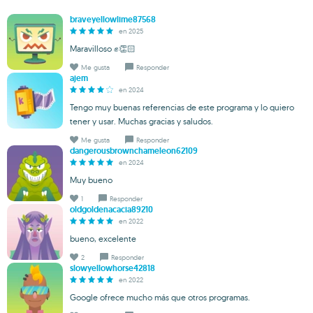
braveyellowlime87568
en 2025
Maravilloso ✊👏🏻
Me gusta
Responder
ajem
en 2024
Tengo muy buenas referencias de este programa y lo quiero
tener y usar. Muchas gracias y saludos.
Me gusta
Responder
dangerousbrownchameleon62109
en 2024
Muy bueno
1
Responder
oldgoldenacacia89210
en 2022
bueno, excelente
2
Responder
slowyellowhorse42818
en 2022
Google ofrece mucho más que otros programas.