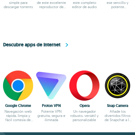
simple para
de este excelente
este completo
ese sencillo y
descargar torrents
reproductor de
editor de audio
potente
vídeo
compresor
Descubre apps de Internet
Google Chrome
Proton VPN
Opera
Snap Camera
Navegación web
Potente VPN
Un navegador
Añade los
rápida, limpia y
gratuita, segura e
robusto, versátil y
divertidos filtros
fácil cortesía de
ilimitada
personalizable
de Snapchat a la
Google
cámara de tu PC