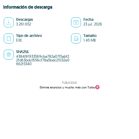
Información de descarga
Descargas
Fecha
3.261.652
23 jul. 2026
Tipo de archivo
Tamaño
EXE
1.45 MB
SHA256
4384f81933569cba782a07f5abf2
2fd63bdcf656cf78a5bdc21032e0
662f3340
PUBLICIDAD
Elimina anuncios y mucho más con Turbo